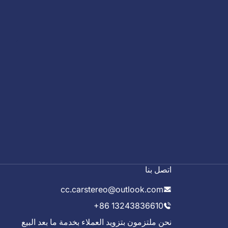
اتصل بنا
cc.carstereo@outlook.com
+86 13243836610
نحن ملتزمون بتزويد العملاء بخدمة ما بعد البيع