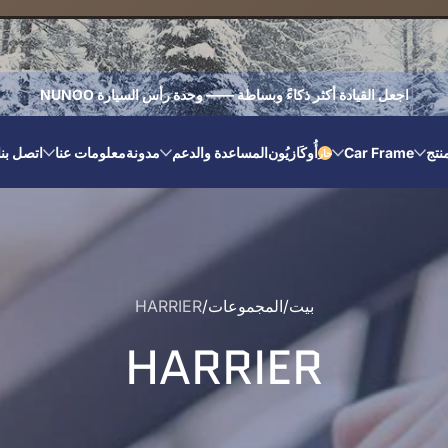
اجعل القيادة أكثر ذكاءً وبساطة —— وحدة رأس السيارة NUNOO
نتج
Car Frame
أُوكَازيُون
المساعدة والدعم
مدونة
معلومات عنا
اتصل بنا
حار
بيت
المجموعات
HARRIER
HARRIER