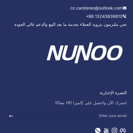
cc.carstereo@outlook.com
+86 13243836610
نحن ملتزمون بتزويد العملاء بخدمة ما بعد البيع والدعم عالي الجودة
النشرة الإخبارية
اشترك الآن واحصل على كاميرا HD مجانًا!
Enter your email
فيسبوك
انستجرام
يوتيوب
WhatsApp