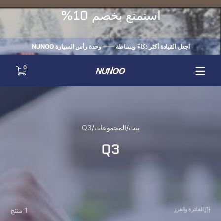
Skip to conten
استمتع بخصم 10%
اجعل القيادة أكثر ذكاءً وبساطة —— وحدة رأس السيارة NUNOO
0 items
0
بيت
المجموعات
Q3
Q3
1 منتج
الفلترة والفرز