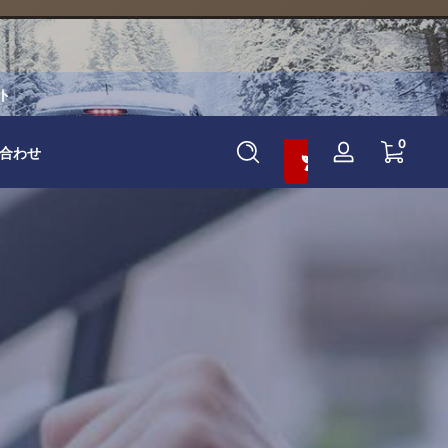
ト
カートに追加して10%割引
0 点
0
合わせ
ロ
グ
イ
ン