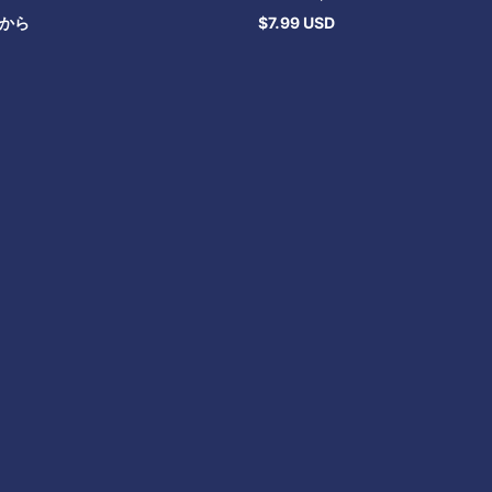
から
$7.99 USD
通
常
価
格