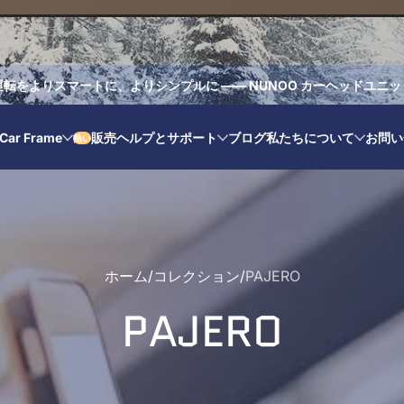
運転をよりスマートに、よりシンプルに —— NUNOO カーヘッドユニッ
Car Frame
販売
ヘルプとサポート
ブログ
私たちについて
お問い
熱い
ホーム
コレクション
PAJERO
PAJERO