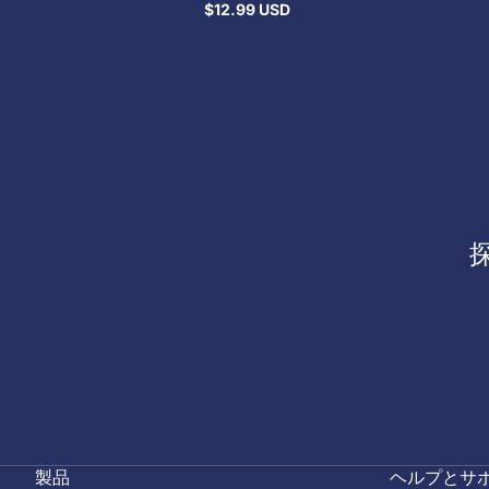
$12.99 USD
通
常
価
格
製品
ヘルプとサ