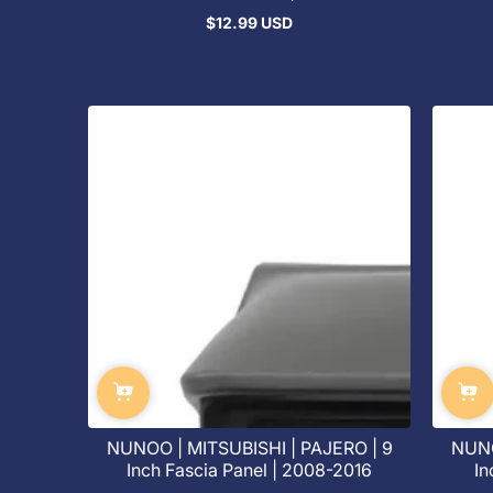
$12.99 USD
通
常
価
格
NUNOO | MITSUBISHI | PAJERO | 9
NUNO
Inch Fascia Panel | 2008-2016
In