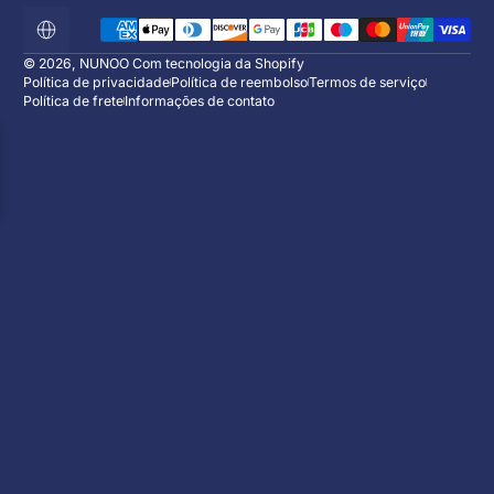
Métodos de pagamento
Localização
© 2026,
NUNOO
Com tecnologia da Shopify
Política de privacidade
Política de reembolso
Termos de serviço
Política de frete
Informações de contato
APROVEITE 10% DE DE
Assine agora e receba uma câmera HD gr
:
:
00
d
00
h
00
min
O evento terminou
Digite seu email
Facebook
Instagram
YouTube
WhatsAp