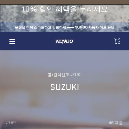
내용으로 건너뛰기
10% 할인 혜택을 누리세요
운전을 더욱 스마트하고 간편하게 —— NUNOO 자동차 헤드 유닛
0 개
0
홈
컬렉션
SUZUKI
SUZUKI
46 제품
필터